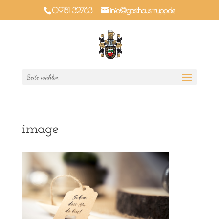
09181 32763
info@gasthaus-rupp.de
Seite wählen
image