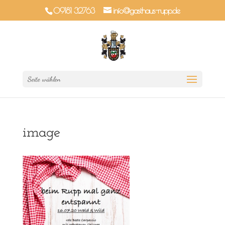
09181 32763
info@gasthaus-rupp.de
Seite wählen
image